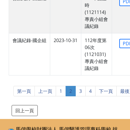
PD
時
(1121114)
專責小組會
議紀錄
會議紀錄-國企組
2023-10-31
112年度第
PD
06次
(1121031)
專責小組會
議紀錄
第一頁
上一頁
1
2
3
4
下一頁
最後
回上一頁
馬偕學校財團法人 馬偕醫護管理專科學校
技