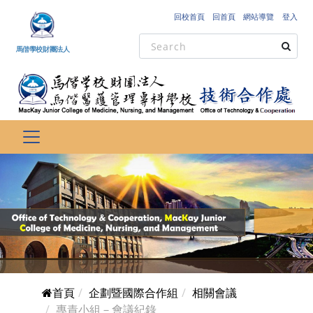
跳到主要內容
回校首頁
回首頁
網站導覽
登入
馬偕學校財團法人
首頁
企劃暨國際合作組
相關會議
專責小組－會議紀錄