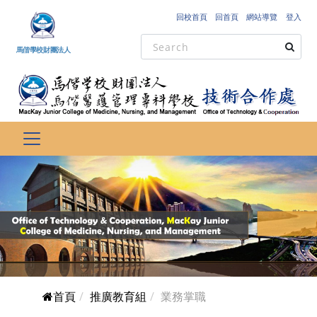
跳到主要內容
回校首頁
回首頁
網站導覽
登入
馬偕學校財團法人
首頁
推廣教育組
業務掌職