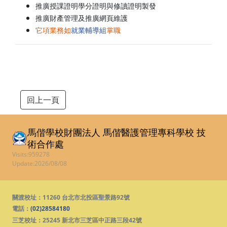
推廣授課證明學分證明與修讀證明製發
推廣財產管理及推廣網頁維護
它項業務如
就業輔導組
掌職
回上一頁
馬偕學校財團法人 馬偕醫護管理專科學校
技
術合作處
Visits:959278
Update:2026/08/08
關渡校址：11260 台北市北投區聖景路92號
電話：
(02)28584180
三芝校址：25245 新北市三芝區中正路三段42號