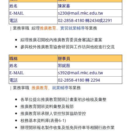
姓名
陳家蓁
s230@mail.mkc.edu.tw
E-MAIL
02-2858-4180 轉2434或2291
電話
｜業務掌職 綜理
推廣教育、
實習就業輔導
等業務
綜理推廣召開校內推廣教育委員會審議計畫案
參與校外推廣教育協會研習與工作坊與他校進行交流
職稱
辦事員
姓名
郭妮殷
s392@mail.mkc.edu.tw
E-MAIL
02-2858-4180 轉 2294
電話
｜業務掌職
推廣教育、
就業輔導
等業務
各單位提出推廣教育開班計畫案初步檢核及彙整
推廣教育開班資料彙整及報部
推廣教育班承辦人管控預算協助管控
校務基本資料庫(表冊6-1)
辦理開班報名製作收集及抵免與停車等相關行政作業