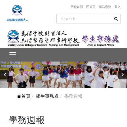
跳到主要內容
回校首頁
回首頁
網站導覽
登入
馬偕學校財團法人
‹
›
首頁
學生事務處
學務週報
學務週報