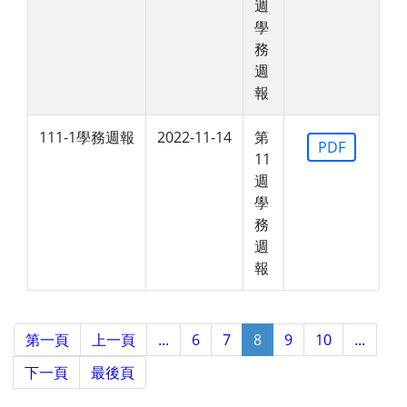
週
學
務
週
報
111-1學務週報
2022-11-14
第
PDF
11
週
學
務
週
報
第一頁
上一頁
...
6
7
8
9
10
...
下一頁
最後頁