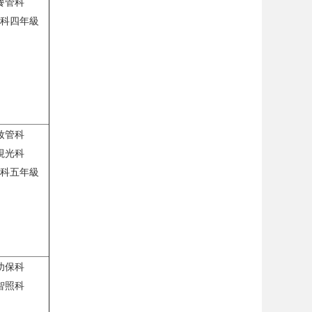
餐管科
科四年級
妝管科
視光科
科五年級
幼保科
智照科