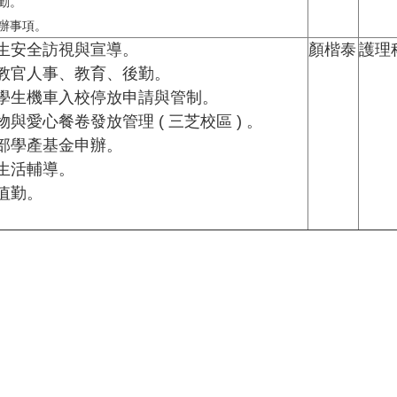
值勤。
交辦事項。
居生安全訪視與宣導。
顏楷泰
護理
訓教官人事、教育、後勤。
理學生機車入校停放申請與管制。
物與愛心餐卷發放管理 ( 三芝校區 ) 。
育部學產基金申辦。
生生活輔導。
安值勤。