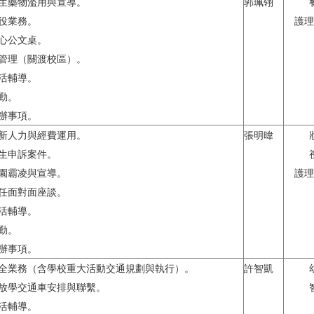
學生藥物濫用與宣導。
郭珮翎
兵役業務。
護理
中心公文桌。
物管理（關渡校區）。
生活輔導。
值勤。
交辦事項。
創新人力與經費運用。
張明暐
學生申訴案件。
校園霸凌與宣導。
護理
主任面對面座談。
生活輔導。
值勤。
交辦事項。
安全業務（含學校重大活動交通規劃與執行）。
許智凱
上放學交通車安排與聯繫。
生活輔導。