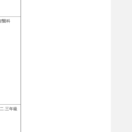
智醫科
二.三年級