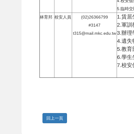
4.校安
5.臨時
1.賃
林育邦
校安人員
(02)26366799
2.軍
#3147
3.辦
t315@mail.mkc.edu.tw
4.遺失
5.教
6.學
7.校
回上一頁