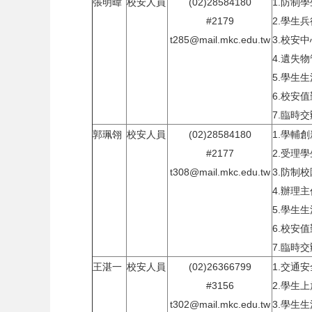
張明暐
校安人員
(02)28584180
1.防制
#2179
2.學生
t285@mail.mkc.edu.tw
3.校安
4.遺失
5.學生
6.校安
7.臨時
郭珮翎
校安人員
(02)28584180
1.學輔
#2177
2.受理
t308@mail.mkc.edu.tw
3.防制
4.辦理
5.學生
6.校安
7.臨時
王湛一
校安人員
(02)26366799
1.交通
#3156
2.學生
t302@mail.mkc.edu.tw
3.學生