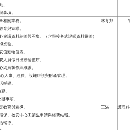
值勤。
交辦事項。
安全相關業務。
林育邦
騙教育與宣導。
中心會議資料綜整與召集。（含學校各式評鑑資料彙整）
訪視業務。
校安值勤輪值表。
校安人員假日出勤輪值序。
中心網頁製作與維護。
安中心人事、經費、設施維護與財產管理。
生活輔導。
值勤。
時交辦事項。
防災教育與宣導。
王湛一
護理科
、環保、校安中心工讀生申請與經費結報。
生活輔導。