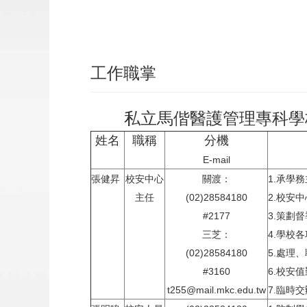
工作職掌
私立馬偕醫護管理專科學校
姓名
職稱
分機
E-mail
張健昇
校安中心
關渡：
1.承學
主任
(02)28584180
2.校安
#2177
3.策劃
三芝：
4.學校
(02)28584180
5.處理
#3160
6.校安
t255@mail.mkc.edu.tw
7.臨時