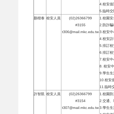
4.校安
5.臨時
顏楷泰
校安人員
(02)26366799
1.校園
#3155
2.防詐
t306@mail.mkc.edu.tw
3.校安
4.校安
5.排訂
6.排訂
7.校安
8. 校
9.學生
10.校安
11.臨
許智凱
校安人員
(02)26366799
1.校園
#3154
2.交通
t307@mail.mkc.edu.tw
3.學生