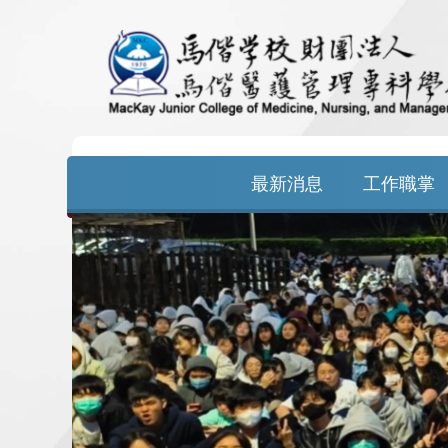
跳
到
主
要
最新消息
工作職掌
內
容