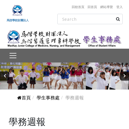
跳到主要內容
回校首頁
回首頁
網站導覽
登入
馬偕學校財團法人
‹
›
首頁
學生事務處
學務週報
學務週報