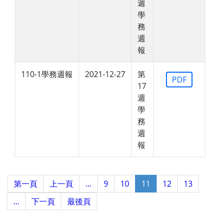
週
學
務
週
報
110-1學務週報
2021-12-27
第
PDF
17
週
學
務
週
報
第一頁
上一頁
...
9
10
11
12
13
...
下一頁
最後頁