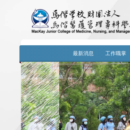
跳
到
主
要
最新消息
工作職掌
內
容