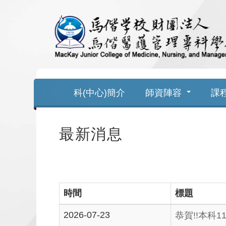
跳
到
主
要
科(中心)簡介
師資陣容
課
內
容
最新消息
時間
標題
2026-07-23
恭賀!!本科