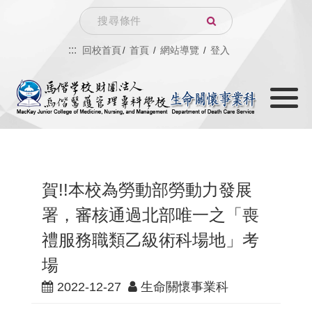
跳
Search
到
:::
回校首頁
首頁
網站導覽
登入
主
Toggle
要
navigati
內
容
賀!!本校為勞動部勞動力發展
署，審核通過北部唯一之「喪
禮服務職類乙級術科場地」考
場
2022-12-27
生命關懷事業科