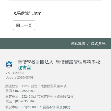
馬偕院訊.html
網站導覽
聯絡資訊
馬偕學校財團法人
馬偕醫護管理專科學校
秘書室
Visits:368733
Update:2026/08/08
關渡校址：11260 台北市北投區聖景路92號
電話：
(02)28584180
三芝校址：25245 新北市三芝區中正路三段42號
電話：
(02)26366799
校安專線：
(02)28588057 (惡霸不怕 霸凌勿欺)