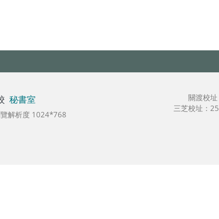
關渡校址
校
秘書室
三芝校址：25
最佳瀏覽解析度 1024*768