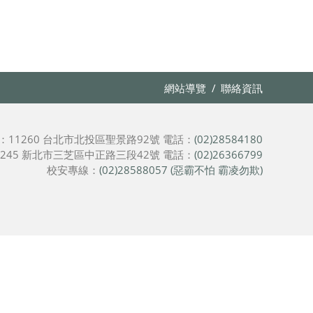
網站導覽
聯絡資訊
：11260 台北市北投區聖景路92號
電話：
(02)28584180
245 新北市三芝區中正路三段42號
電話：
(02)26366799
校安專線：
(02)28588057 (惡霸不怕 霸凌勿欺)