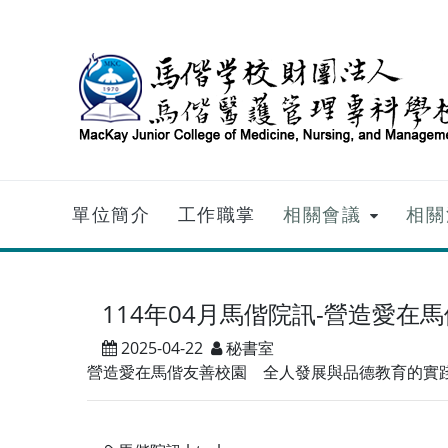
跳到主要內容
單位簡介
工作職掌
相關會議
相關
114年04月馬偕院訊-營造愛在
2025-04-22
秘書室
營造愛在馬偕友善校園 全人發展與品德教育的實