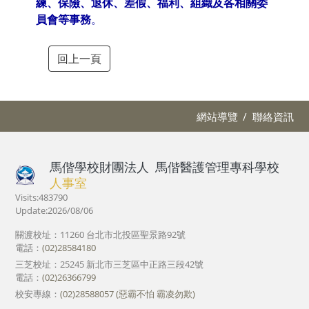
練、保險、退休、差假、福利、組織及各相關委
員會等事務
。
回上一頁
網站導覽
聯絡資訊
馬偕學校財團法人
馬偕醫護管理專科學校
人事室
Visits:483790
Update:2026/08/06
關渡校址：11260 台北市北投區聖景路92號
電話：
(02)28584180
三芝校址：25245 新北市三芝區中正路三段42號
電話：
(02)26366799
校安專線：
(02)28588057 (惡霸不怕 霸凌勿欺)