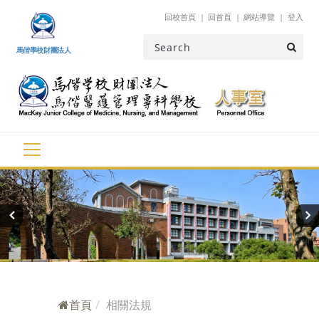
跳到主要內容
回校首頁
回首頁
網站導覽
登入
馬偕學校財團法人
‹
›
首頁
相關法規