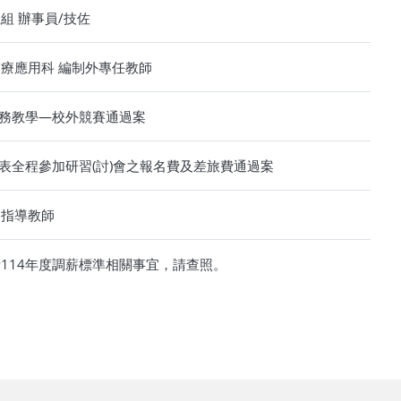
組 辦事員/技佐
療應用科 編制外專任教師
實務教學—校外競賽通過案
發表全程參加研習(討)會之報名費及差旅費通過案
習指導教師
114年度調薪標準相關事宜，請查照。