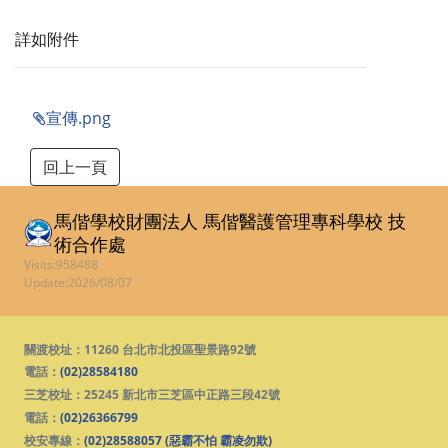
詳如附件
宣傳.png
馬偕學校財團法人 馬偕醫護管理專科學校
技
術合作處
Visits:958488
Update:2026/08/07
關渡校址：11260 台北市北投區聖景路92號
電話：
(02)28584180
三芝校址：25245 新北市三芝區中正路三段42號
電話：
(02)26366799
校安專線：
(02)28588057 (惡霸不怕 霸凌勿欺)