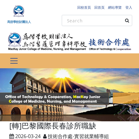
跳到主要內容
回校首頁
回首頁
網站導覽
登入
馬偕學校財團法人
[轉]巴黎國際長春診所職缺
2026-03-24
技術合作處-實習就業輔導組