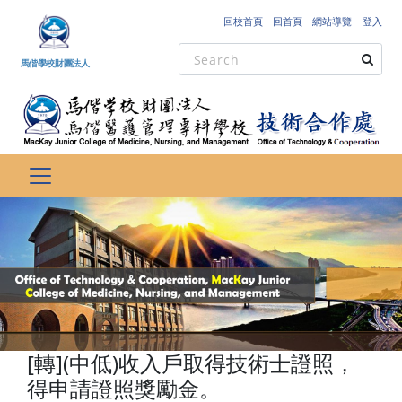
跳到主要內容
回校首頁
回首頁
網站導覽
登入
馬偕學校財團法人
[轉](中低)收入戶取得技術士證照，
得申請證照獎勵金。