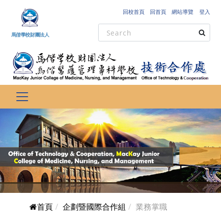
跳到主要內容
回校首頁
回首頁
網站導覽
登入
馬偕學校財團法人
首頁
企劃暨國際合作組
業務掌職