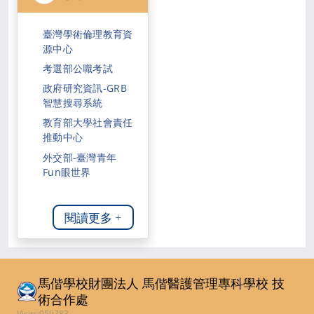
臺灣學術倫理教育資
源中心
考選部公職考試
政府研究資訊-GRB
智慧搜尋系統
教育部大學社會責任
推動中心
外交部-臺灣青年
Fun眼世界
閱讀更多 +
馬偕學校財團法人 馬偕醫護管理專科學校
技
術合作處
Visits:959783