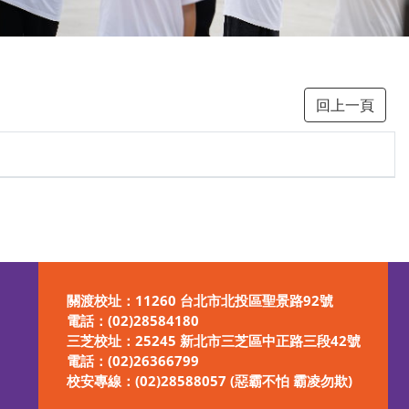
回上一頁
關渡校址：11260 台北市北投區聖景路92號
電話：
(02)28584180
三芝校址：25245 新北市三芝區中正路三段42號
電話：
(02)26366799
校安專線：
(02)28588057 (惡霸不怕 霸凌勿欺)