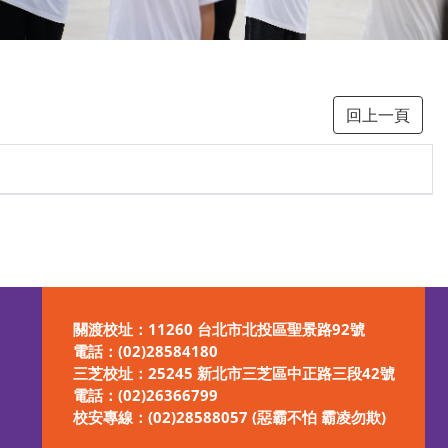
回上一頁
關渡校址：11260 台北市北投區聖景路92號
電話：
(02)28584180
三芝校址：25245 新北市三芝區中正路三段42號
電話：
(02)26366799
校安專線：
(02)28588057 (惡霸不怕 霸凌勿欺)