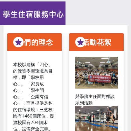
我們的理念
活動花絮
本校以建構「四心」
的優質學習環境為目
標，即「學校用
心」、「家長放
心」、「學生開
與學務主任面對麵談
心」、「企業有信
系列活動
心」！而且提供足夠
的住宿環境：三芝校
園有1460個床位，關
渡校園有704個床
位，設備齊全完善。