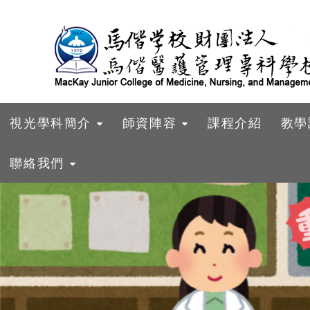
跳到主要內容
視光學科簡介
師資陣容
課程介紹
教學
聯絡我們