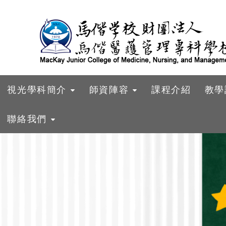
跳到主要內容
視光學科簡介
師資陣容
課程介紹
教學
聯絡我們