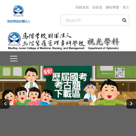
跳到主要內容
回校首頁
回首頁
網站導覽
登入
馬偕學校財團法人
‹
›