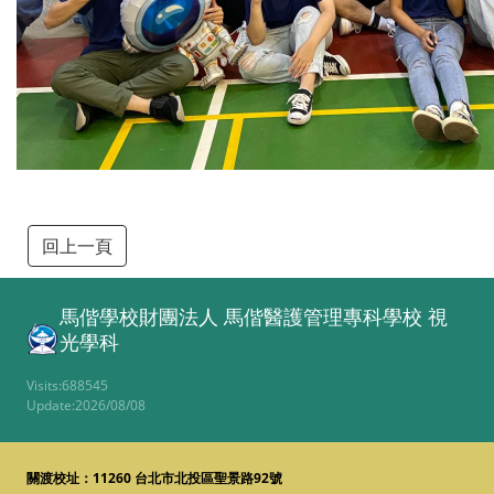
回上一頁
馬偕學校財團法人 馬偕醫護管理專科學校
視
光學科
Visits:688545
Update:2026/08/08
關渡校址：11260 台北市北投區聖景路92號