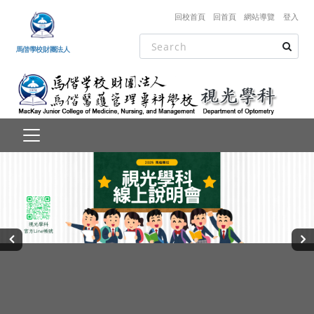
跳到主要內容
回校首頁
回首頁
網站導覽
登入
馬偕學校財團法人
‹
›