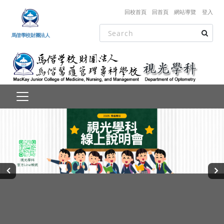
跳到主要內容
回校首頁
回首頁
網站導覽
登入
馬偕學校財團法人
‹
›