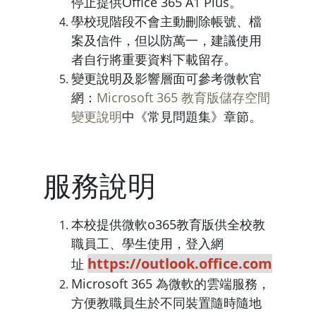
停止提供Office 365 A1 Plus。
學校現階段不會主動刪除帳號、檔
案及信件，但以防萬一，建議使用
者自行將重要資料下載留存。
變更說明及影響層面可參考微軟官
網：
Microsoft 365 教育版儲存空間
變更說明
中《常見問題集》章節。
服務說明
本校提供微軟o365教育版供全校教
職員工、學生使用，登入網
https://outlook.office.com
址
Microsoft 365 為微軟的雲端服務，
方便教職員生於不同裝置隨時隨地