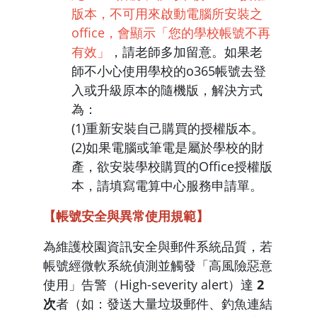
版本，不可用來啟動電腦所安裝之
office，會顯示「您的學校帳號不再
有效」
，請老師多加留意。如果老
師不小心使用學校的o365帳號去登
入或升級原本的隨機版，解決方式
為：
(1)重新安裝自己購買的授權版本。
(2)如果電腦或筆電是屬於學校的財
產，欲安裝學校購買的Office授權版
本，請填寫電算中心服務申請單。
【帳號安全與異常使用規範】
為維護校園資訊安全與郵件系統品質，若
帳號經微軟系統偵測並觸發「高風險惡意
使用」告警（High-severity alert）達
2
次
者（如：發送大量垃圾郵件、釣魚連結