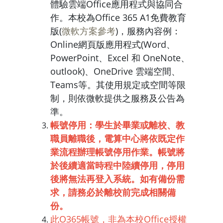
體驗雲端Office應用程式與協同合
作。本校為Office 365 A1免費教育
版(
微軟方案參考
)，服務內容例：
Online網頁版應用程式(Word、
PowerPoint、Excel 和 OneNote、
outlook)、OneDrive 雲端空間、
Teams等。其使用規定或空間等限
制，則依微軟提供之服務及公告為
準。
帳號停用：學生於畢業或離校、教
職員離職後，電算中心將依既定作
業流程辦理帳號停用作業。帳號將
於後續適當時程中陸續停用，停用
後將無法再登入系統。如有備份需
求，請務必於離校前完成相關備
份。
此O365帳號，非為本校Office授權