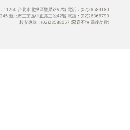
：11260 台北市北投區聖景路92號
電話：
(02)28584180
245 新北市三芝區中正路三段42號
電話：
(02)26366799
校安專線：
(02)28588057 (惡霸不怕 霸凌勿欺)