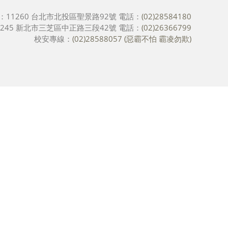
：11260 台北市北投區聖景路92號
電話：
(02)28584180
245 新北市三芝區中正路三段42號
電話：
(02)26366799
校安專線：
(02)28588057 (惡霸不怕 霸凌勿欺)