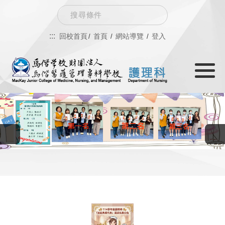
跳
Search
到
:::
回校首頁
首頁
網站導覽
登入
主
Toggle
要
navigati
內
容