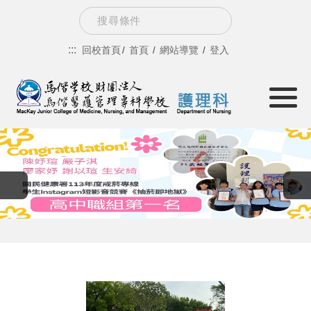
跳
Search
到
:::
回校首頁
首頁
網站導覽
登入
主
Toggle
要
navigati
內
容