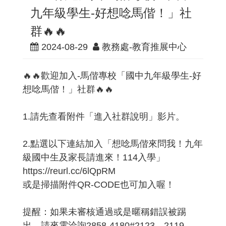
九年級學生-好想唸馬偕！」社
群🔥🔥
2024-08-29
教務處-教育推展中心
🔥🔥歡迎加入-馬偕專校「國中九年級學生-好
想唸馬偕！」社群🔥🔥
1.請先查看附件「進入社群說明」影片。
2.點選以下連結加入「想唸馬偕來問我！九年
級國中生及家長請進來！114入學」
https://reurl.cc/6lQpRM
或是掃描附件QR-CODE也可加入喔！
提醒：如果未審核通過或是暱稱錯誤被踢
出，請來電洽詢2858-4180#2123、2119。