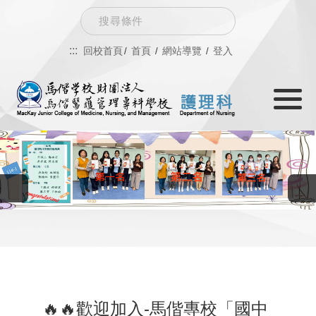
跳
Search
到
:::
回校首頁
首頁
網站導覽
登入
主
Toggle
要
navigati
內
容
🔥🔥歡迎加入-馬偕專校「國中