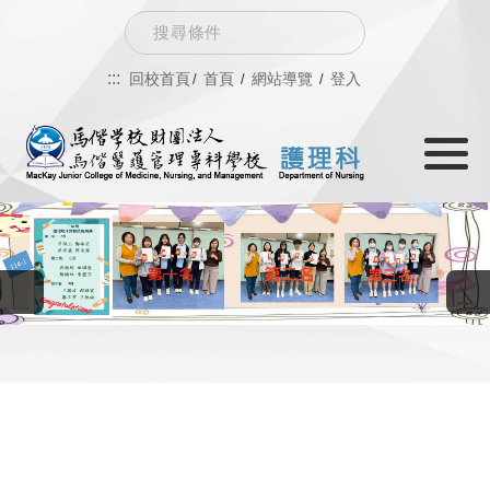
跳
Search
到
:::
回校首頁
首頁
網站導覽
登入
主
Toggle
要
navigati
內
容