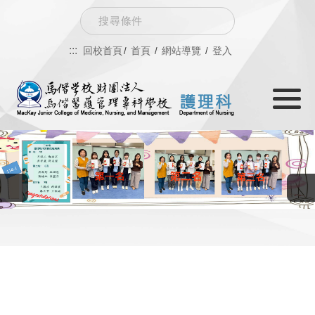
跳
Search
到
:::
回校首頁
首頁
網站導覽
登入
主
Toggle
要
navigati
內
容