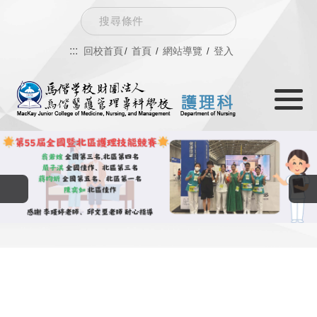
跳
Search
到
:::
回校首頁
首頁
網站導覽
登入
主
Toggle
要
navigati
內
容