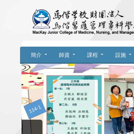
跳
到
主
要
簡介
師資
課程
設施
內
容