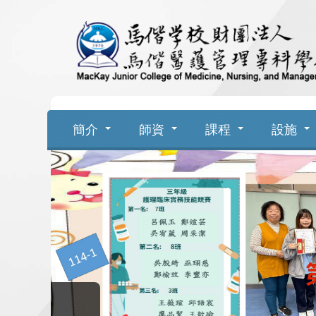
跳
到
主
要
簡介
師資
課程
設施
內
容