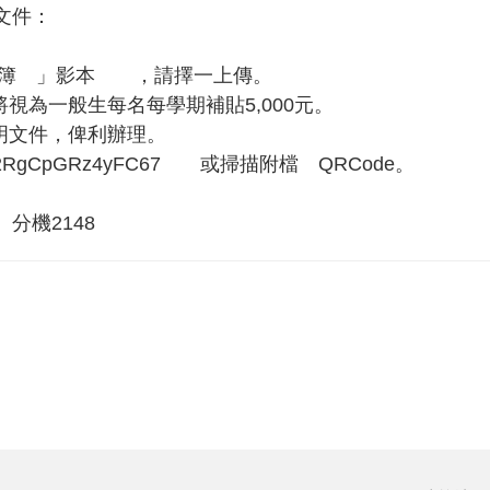
文件：
口名簿 」影本 ，請擇一上傳。
視為一般生每名每學期補貼5,000元。
關證明文件，俾利辦理。
nR2RgCpGRz4yFC67 或掃描附檔 QRCode。
分機2148