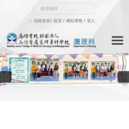
跳
Search
到
:::
回校首頁
首頁
網站導覽
登入
主
Toggle
要
navigati
內
容