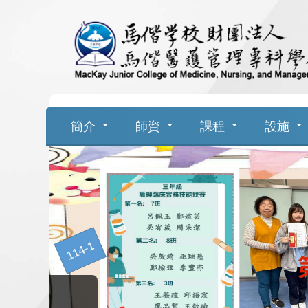
跳
到
主
要
簡介
師資
課程
設施
內
容