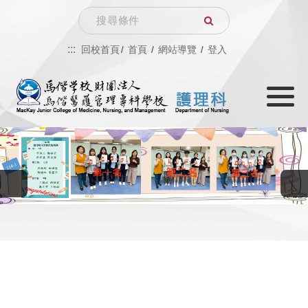
跳
Search
到
:::
回校首頁
首頁
網站導覽
登入
主
Toggle
要
navigati
內
容