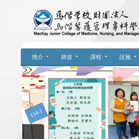
跳
到
主
要
簡介
師資
課程
設施
內
容