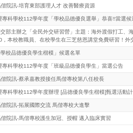
月馬偕院訊-培育東部護理人才 改善醫療資源
專科學校112學年度「學校品德優良選舉」恭喜!!當選候選
外交部主辦之「全民外交研習營」主題：海外渡假打工、海外
16:00，本校教職員、在校學生在三芝慈恩講堂免費研習！
度「學校品德優良學生楷模」候選名單
理專科學校112學年度「班級品德優良學生」當選公告
月馬偕院訊-蔡承嘉教授接任馬偕專校第八任校長
專科學校112學年度辦理 [品德優良學生楷模]甄選活動
月馬偕院訊-拓展國際交流 馬偕專校大進擊
月馬偕院訊-馬偕專校護生加冠、授帽 邁入臨床實習