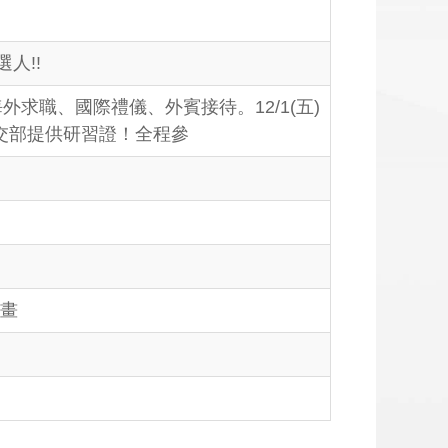
人!!
求職、國際禮儀、外賓接待。12/1(五)
外交部提供研習證！全程參
計畫