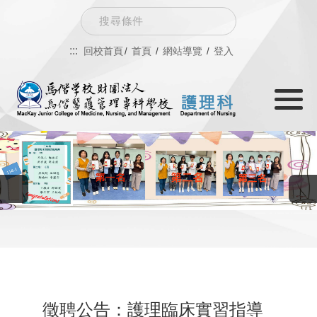
跳
Search
到
:::
回校首頁
首頁
網站導覽
登入
主
Toggle
要
navigati
內
容
徵聘公告：護理臨床實習指導