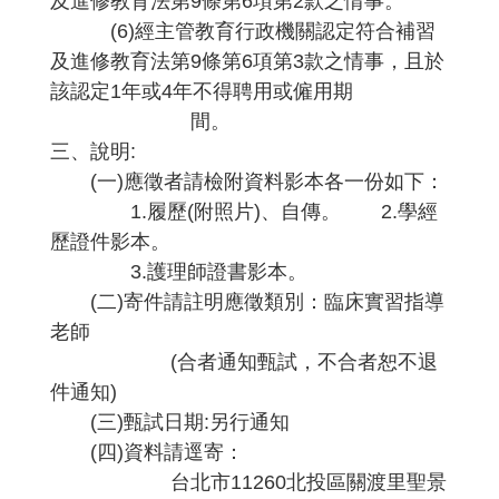
及進修教育法第9條第6項第2款之情事。
(6)經主管教育行政機關認定符合補習
及進修教育法第9條第6項第3款之情事，且於
該認定1年或4年不得聘用或僱用期
間。
三、說明:
(一)應徵者請檢附資料影本各一份如下：
1.履歷(附照片)、自傳。 2.學經
歷證件影本。
3.護理師證書影本。
(二)寄件請註明應徵類別：臨床實習指導
老師
(合者通知甄試，不合者恕不退
件通知)
(三)甄試日期:另行通知
(四)資料請逕寄：
台北市11260北投區關渡里聖景