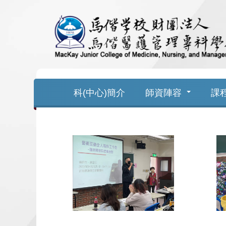
跳
到
主
要
科(中心)簡介
師資陣容
課
內
容