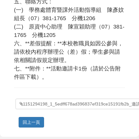
五、聯絡方式：
(一) 學務處體育暨課外活動指導組 陳彥妏
組長（07）381-1765 分機1206
(二) 原資中心助理 陳宣穎助理（07）381-
1765 分機1205
六、**差假提醒：**本校教職員如因公參與，
請依校內程序辦理公（差）假；學生參與請
依相關請假規定辦理。
七、**附件：**活動邀請卡1份（請於公告附
件區下載）。
1151294198_1_5edff678ad396837ef319ce15191fb2b_邀