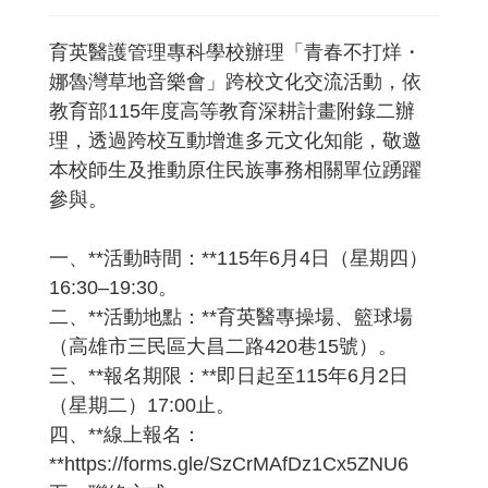
育英醫護管理專科學校辦理「青春不打烊・
娜魯灣草地音樂會」跨校文化交流活動，依
教育部115年度高等教育深耕計畫附錄二辦
理，透過跨校互動增進多元文化知能，敬邀
本校師生及推動原住民族事務相關單位踴躍
參與。
一、**活動時間：**115年6月4日（星期四）
16:30–19:30。
二、**活動地點：**育英醫專操場、籃球場
（高雄市三民區大昌二路420巷15號）。
三、**報名期限：**即日起至115年6月2日
（星期二）17:00止。
四、**線上報名：
**https://forms.gle/SzCrMAfDz1Cx5ZNU6