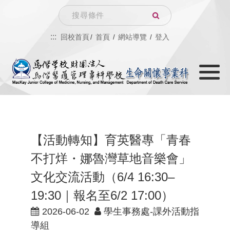
跳
Search
到
:::
回校首頁
首頁
網站導覽
登入
主
Toggle
要
navigati
內
容
【活動轉知】育英醫專「青春
不打烊・娜魯灣草地音樂會」
文化交流活動（6/4 16:30–
19:30｜報名至6/2 17:00）
2026-06-02
學生事務處-課外活動指
導組