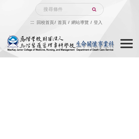
跳
Search
到
:::
回校首頁
首頁
網站導覽
登入
主
Toggle
要
navigati
內
容