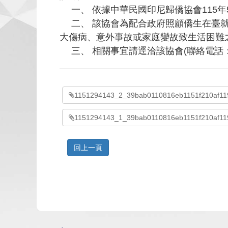
一、 依據中華民國印尼歸僑協會115年5月
二、 該協會為配合政府照顧僑生在臺就
大傷病、意外事故或家庭變故致生活困難
三、 相關事宜請逕洽該協會(聯絡電話：02-
1151294143_2_39bab0110816eb1151f210af11
1151294143_1_39bab0110816eb1151f210af11