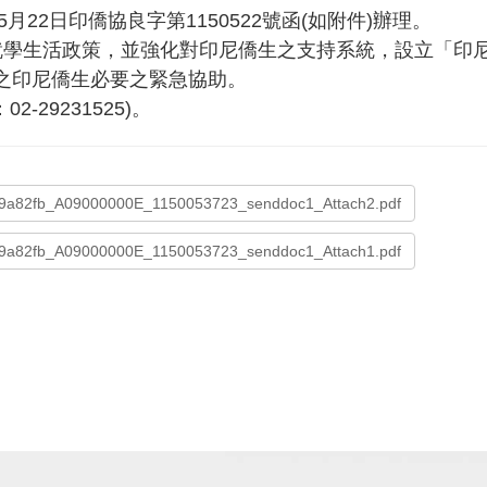
22日印僑協良字第1150522號函(如附件)辦理。
學生活政策，並強化對印尼僑生之支持系統，設立「印
之印尼僑生必要之緊急協助。
29231525)。
9a82fb_A09000000E_1150053723_senddoc1_Attach2.pdf
9a82fb_A09000000E_1150053723_senddoc1_Attach1.pdf