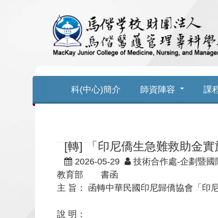
跳
到
主
要
科(中心)簡介
師資陣容
課
內
容
[轉] 「印尼僑生急難救助金
2026-05-29
技術合作處-企劃暨國
教育部 書函
主 旨： 函轉中華民國印尼歸僑協會「
說 明：