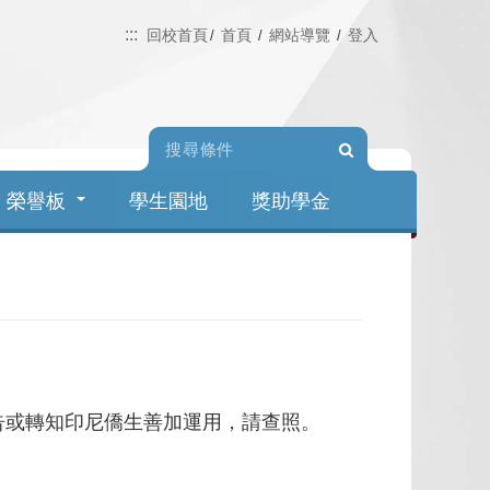
:::
回校首頁
首頁
網站導覽
登入
Search
榮譽板
學生園地
獎助學金
告或轉知印尼僑生善加運用，請查照。