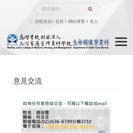
跳
Search
到
:::
回校首頁
首頁
網站導覽
登入
主
Toggle
要
navigati
內
容
意見交流