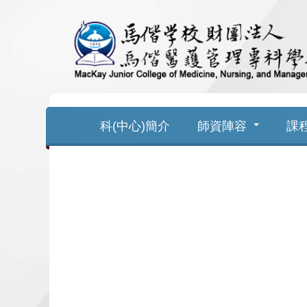
跳
到
主
要
科(中心)簡介
師資陣容
課
內
容