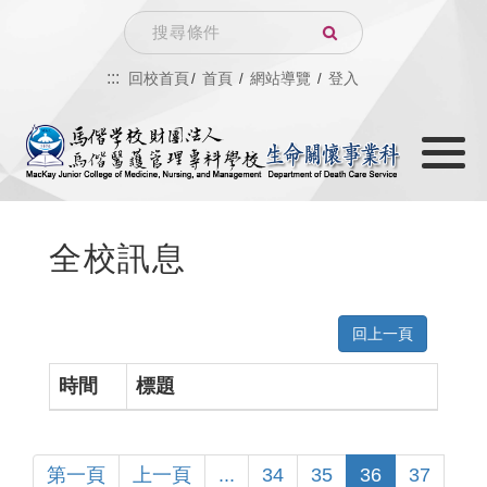
跳
Search
到
:::
回校首頁
首頁
網站導覽
登入
主
Toggle
要
navigati
內
容
全校訊息
回上一頁
時間
標題
第一頁
上一頁
...
34
35
36
37