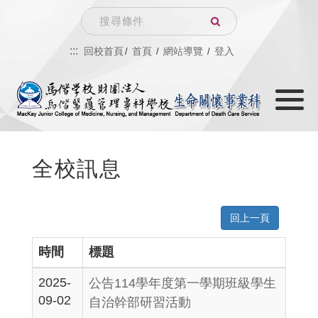
跳
Search
到
:::
回校首頁
首頁
網站導覽
登入
主
Toggle
要
navigati
內
容
全校訊息
回上一頁
時間
標題
2025-
公告114學年度第一學期班級學生
09-02
自治幹部研習活動