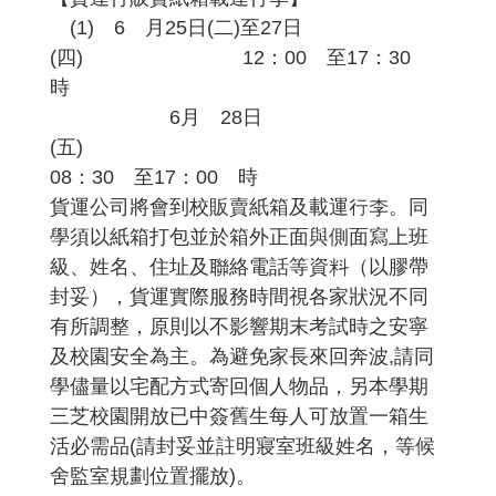
(1) 6 月25日(二)至27日
(四) 12：00 至17：30
時
6月 28日
(五)
08：30 至17：00 時
貨運公司將會到校販賣紙箱及載運行李。同
學須以紙箱打包並於箱外正面與側面寫上班
級、姓名、住址及聯絡電話等資料（以膠帶
封妥），貨運實際服務時間視各家狀況不同
有所調整，原則以不影響期末考試時之安寧
及校園安全為主。為避免家長來回奔波,請同
學儘量以宅配方式寄回個人物品，另本學期
三芝校園開放已中簽舊生每人可放置一箱生
活必需品(請封妥並註明寢室班級姓名，等候
舍監室規劃位置擺放)。