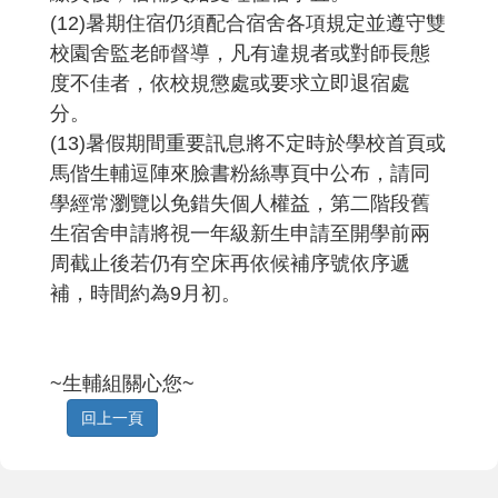
(12)暑期住宿仍須配合宿舍各項規定並遵守雙
校園舍監老師督導，凡有違規者或對師長態
度不佳者，依校規懲處或要求立即退宿處
分。
(13)暑假期間重要訊息將不定時於學校首頁或
馬偕生輔逗陣來臉書粉絲專頁中公布，請同
學經常瀏覽以免錯失個人權益，第二階段舊
生宿舍申請將視一年級新生申請至開學前兩
周截止後若仍有空床再依候補序號依序遞
補，時間約為9月初。
~生輔組關心您~