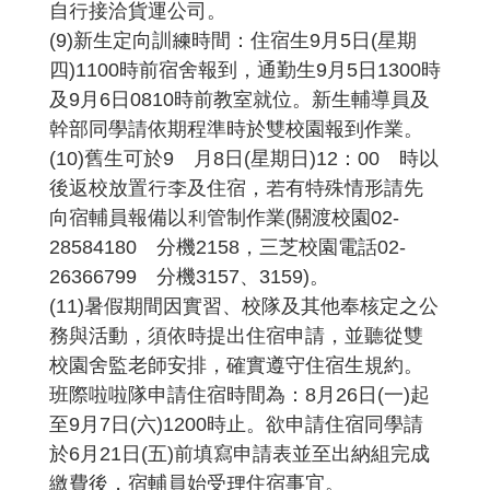
自行接洽貨運公司。
(9)新生定向訓練時間：住宿生9月5日(星期
四)1100時前宿舍報到，通勤生9月5日1300時
及9月6日0810時前教室就位。新生輔導員及
幹部同學請依期程準時於雙校園報到作業。
(10)舊生可於9 月8日(星期日)12：00 時以
後返校放置行李及住宿，若有特殊情形請先
向宿輔員報備以利管制作業(關渡校園02-
28584180 分機2158，三芝校園電話02-
26366799 分機3157、3159)。
(11)暑假期間因實習、校隊及其他奉核定之公
務與活動，須依時提出住宿申請，並聽從雙
校園舍監老師安排，確實遵守住宿生規約。
班際啦啦隊申請住宿時間為：8月26日(一)起
至9月7日(六)1200時止。欲申請住宿同學請
於6月21日(五)前填寫申請表並至出納組完成
繳費後，宿輔員始受理住宿事宜。