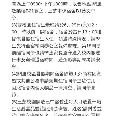
間為上午0900~下午1800時，販售地點:關渡
敬業樓B21教室，三芝本棟宿舍B1藝文中
心。
(3)雙校園住宿生最晚請於6月29日(六)12：
00 時以前離開宿舍，宿舍於當日13：00後
提供暑假住宿生入住，如遇特殊情況，請學
生先行至宿輔員辦公室報備處理。第18周提
前離宿同學也請轉達家長遵守進入校內搬運
行李及辦理退宿時間，避免影響期末考試安
寧。
(4)關渡校區暑假期間宿舍除施工外尚有因實
習或其他公務申請短期住宿同學進駐使用，
因此宿舍內個人物品一律清空，請同學見
諒。
(5)三芝校園開放已中簽舊生每人可放置一箱
生活必需品並註記清楚班級、姓名(請封妥並
註明寢室班級姓名，等候舍監室規劃位置擺