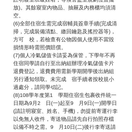
放)。其餘寢室內物品、抽屜及內務櫃均須清
空。
(6)全部住宿生需完成宿輔員簽章手續(完成清
掃，完成裝備清點、繳回鑰匙及搖控器等)，
方可離校，若檢查有公物因個人使用不當毀
損情形時需照價賠償。
(7)個人冷氣儲值卡請妥為保管，下學年不再
住宿同學請自行至出納組辦理冷氣儲值卡片
退費登記，退費費用需新學期開學後出納組
另行通知領取。未完成離宿手續者按校規小
過處分，請同學切記。
(8)108學年度第1 學期住宿生包裹收件統一
日期為9月2 日(一)起至9 月9日(一)開學日
(請註明寢室、姓名、手機)，勿提前寄運行李
以免無人收件，寄送物品請先自行拍照存檔
以備不時之需。9 月10日(二)後行李寄送請