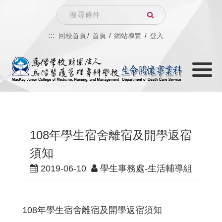
跳
Search
到
:::
回校首頁
首頁
網站導覽
登入
主
Toggle
要
navigati
內
容
108年學生宿舍離宿及開學返宿
須知
2019-06-10
學生事務處-生活輔導組
108年學生宿舍離宿及開學返宿須知