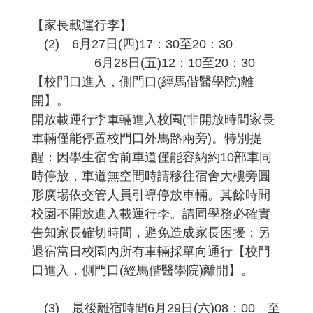
【家長載運行李】
(2) 6月27日(四)17：30至20：30
6月28日(五)12：10至20：30
【校門口進入，側門口(經馬偕醫學院)離
開】。
開放載運行李車輛進入校園(非開放時間家長
車輛僅能停置校門口外馬路兩旁)。特別提
醒：因學生宿舍前車道僅能容納約10部車同
時停放，車道無空間時請移往宿舍大樓旁圓
形廣場依交管人員引導停放車輛。其餘時間
校園不開放進入載運行李。請同學務必確實
告知家長確切時間，避免造成家長困擾；另
退宿當日校園內所有車輛採單向通行【校門
口進入，側門口(經馬偕醫學院)離開】。
(3) 最後離宿時間6月29日(六)08：00 至