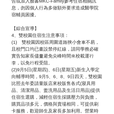
告或加入臉書MKC-Family參考住宿相關訊
息，勿因個人行為多做額外要求造成醫學院
宿輔員困擾。
【綜合宣導】
4、雙校園住宿生注意事項：
(1) 雙校園因校區周圍道路狹小會車不易，
且校門口均已畫設禁停紅線，請同學務必確
實告知家長儘量避免尖峰時間來校載運行
李，以免行程受阻。
(2)9月5日(星期四)、6日(星期五)新生入學定
向輔導時間，9月5、6、8、9日四天，雙校園
比照去年委請量販店來校販售各式(寢具用
品、清潔用品、盥洗用品及生活日用品)提供
住宿生選購，減輕住宿生採購壓力與負擔，
購買品項多元，價格與賣場相同，可提供刷
卡服務，歡迎師生及家長多加利用。營業時