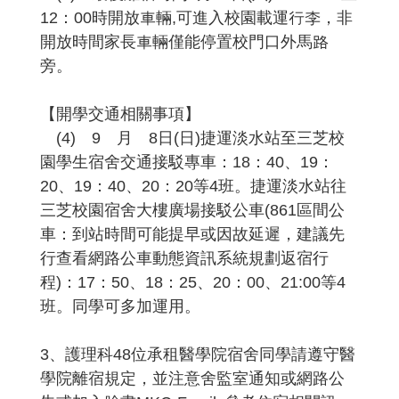
12：00時開放車輛,可進入校園載運行李，非
開放時間家長車輛僅能停置校門口外馬路
旁。
【開學交通相關事項】
(4) 9 月 8日(日)捷運淡水站至三芝校
園學生宿舍交通接駁專車：18：40、19：
20、19：40、20：20等4班。捷運淡水站往
三芝校園宿舍大樓廣場接駁公車(861區間公
車：到站時間可能提早或因故延遲，建議先
行查看網路公車動態資訊系統規劃返宿行
程)：17：50、18：25、20：00、21:00等4
班。同學可多加運用。
3、護理科48位承租醫學院宿舍同學請遵守醫
學院離宿規定，並注意舍監室通知或網路公