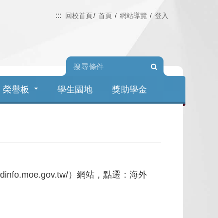
:::
回校首頁
首頁
網站導覽
登入
Search
榮譽板
學生園地
獎助學金
fo.moe.gov.tw/）網站，點選：海外